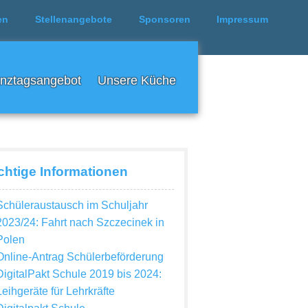
en
Stellenangebote
Sponsoren
Impressum
nztagsangebot
Unsere Küche
chtige Informationen
Schüleraustausch im Schuljahr
2023/24: Fahrt nach Szczecinek in
Polen
Online-Antrag Schülerbeförderung
DigitalPakt Schule 2019 bis 2024:
Leihgeräte für Lehrkräfte